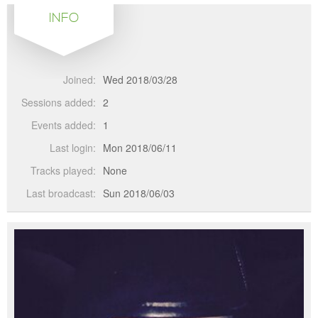
INFO
Joined:
Wed 2018/03/28
Sessions added:
2
Events added:
1
Last login:
Mon 2018/06/11
Tracks played:
None
Last broadcast:
Sun 2018/06/03