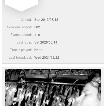
Joined:
Sun 2013/08/18
Sessions added:
562
Events added:
118
Last login:
Sat 2026/03/14
Tracks played:
None
Last broadcast:
Wed 2021/12/22