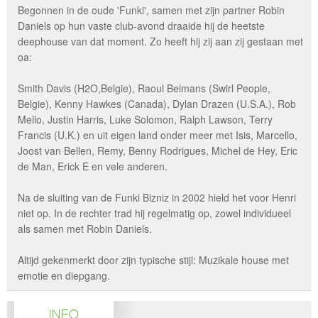
Begonnen in de oude 'Funki', samen met zijn partner Robin
Daniels op hun vaste club-avond draaide hij de heetste
deephouse van dat moment. Zo heeft hij zij aan zij gestaan met
oa:
Smith Davis (H2O,Belgie), Raoul Belmans (Swirl People,
Belgie), Kenny Hawkes (Canada), Dylan Drazen (U.S.A.), Rob
Mello, Justin Harris, Luke Solomon, Ralph Lawson, Terry
Francis (U.K.) en uit eigen land onder meer met Isis, Marcello,
Joost van Bellen, Remy, Benny Rodrigues, Michel de Hey, Eric
de Man, Erick E en vele anderen.
Na de sluiting van de Funki Bizniz in 2002 hield het voor Henri
niet op. In de rechter trad hij regelmatig op, zowel individueel
als samen met Robin Daniels.
Altijd gekenmerkt door zijn typische stijl: Muzikale house met
emotie en diepgang.
INFO