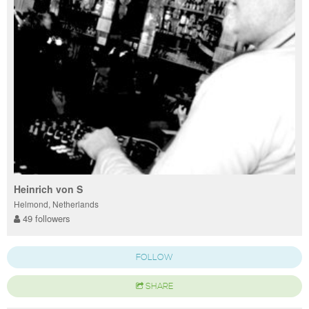
Heinrich von S
Helmond, Netherlands
49 followers
FOLLOW
SHARE