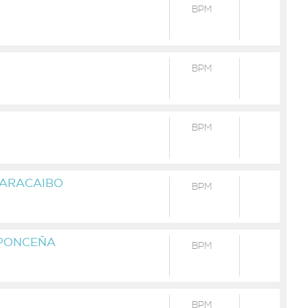
BPM
BPM
BPM
MARACAIBO
BPM
 PONCEÑA
BPM
BPM