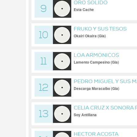
ORO SOLIDO
9
Esta Cache
FRUKO Y SUS TESOS
10
Okairi Okaira (Gia)
LOA ARMONICOS
11
Lamento Campesino (Gia)
PEDRO MIGUEL Y SUS 
12
Descarga Maracaibo (Gia)
CELIA CRUZ X SONORA
13
Soy Antillana
HECTOR ACOSTA