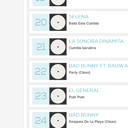
SELENA
20
Baila Esta Cumbia
LA SONORA DINAMITA
21
Cumbia barulera
BAD BUNNY FT. RAUW 
22
Party (Clean)
EL GENERAL
23
Pum Pum
BAD BUNNY
24
Despues De La Playa (Clean)