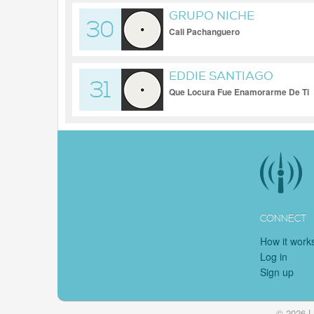
GRUPO NICHE
30
Cali Pachanguero
EDDIE SANTIAGO
31
Que Locura Fue Enamorarme De Ti
CONNECT
How it work
Log in
Sign up
© 2026 L