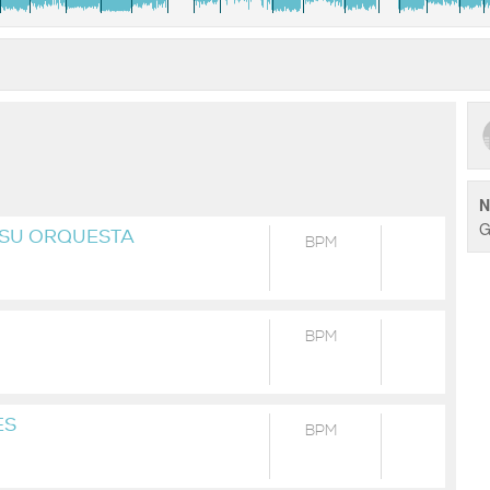
N
G
 SU ORQUESTA
BPM
BPM
ES
BPM