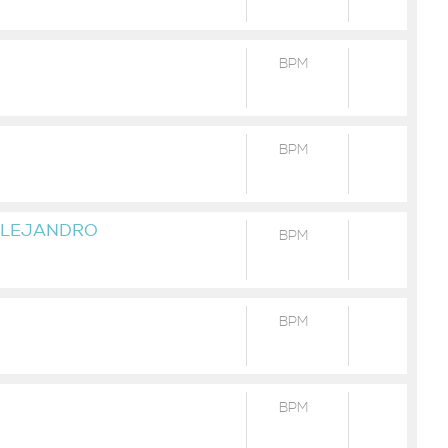
BPM
BPM
ALEJANDRO
BPM
BPM
BPM