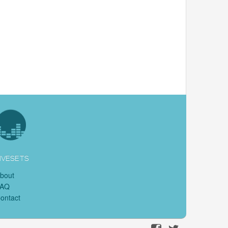
IVESETS
bout
FAQ
ontact