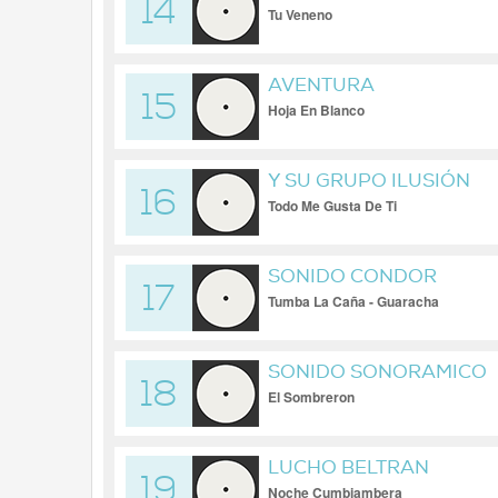
14
Tu Veneno
AVENTURA
15
Hoja En Blanco
Y SU GRUPO ILUSIÓN
16
Todo Me Gusta De Ti
SONIDO CONDOR
17
Tumba La Caña - Guaracha
SONIDO SONORAMICO
18
El Sombreron
LUCHO BELTRAN
19
Noche Cumbiambera