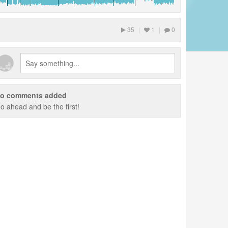
35
|
1
|
0
o comments added
o ahead and be the first!