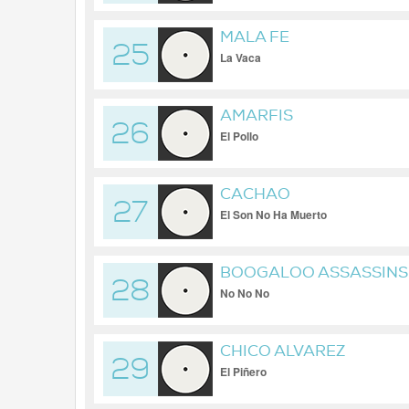
MALA FE
25
La Vaca
AMARFIS
26
El Pollo
CACHAO
27
El Son No Ha Muerto
BOOGALOO ASSASSINS
28
No No No
CHICO ALVAREZ
29
El Piñero