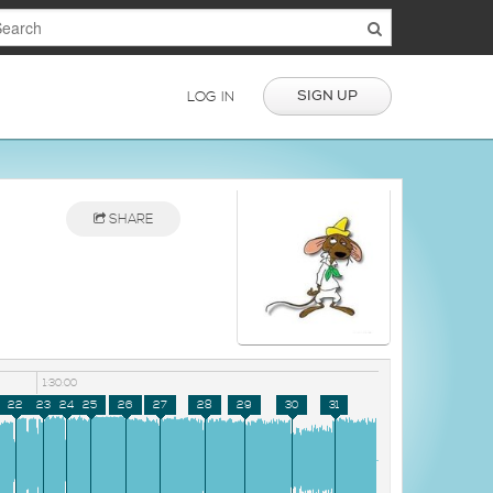
SIGN UP
LOG IN
SHARE
1:30:00
22
23
24
25
26
27
28
29
30
31