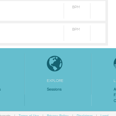
BPM
BPM
EXPLORE
L
s
Sessions
A
C
ivesets
|
Terms of Use
|
Privacy Policy
|
Disclaimer
|
Legal