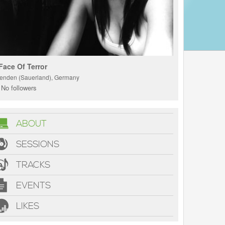
Face Of Terror
enden (Sauerland), Germany
No followers
ABOUT
SESSIONS
TRACKS
EVENTS
LIKES