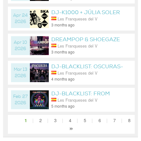
DJ-K1000 + JÚLIA SOLER
Apr 24
Les Franqueses del V
2026
3 months ago
DREAMPOP & SHOEGAZE
Apr 10
Les Franqueses del V
2026
3 months ago
DJ-BLACKLIST: OSCURAS-
Mar 13
Les Franqueses del V
VEUS FEMENINES
2026
4 months ago
DARKWAVE
DJ-BLACKLIST: FROM
Feb 27
Les Franqueses del V
SPACE TO ITALO DISCO
2026
5 months ago
1
|
2
|
3
|
4
|
5
|
6
|
7
|
8