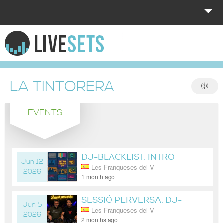
HOME
EXPLORE
LA TINTORERA
DONATE
EVENTS
LOG IN
DJ-BLACKLIST: INTRO
Jun 12
Les Franqueses del V
SERIES TV
2026
1 month ago
SESSIÓ PERVERSA. DJ-
Jun 5
Les Franqueses del V
K1000+DJ-RAR
2026
2 months ago