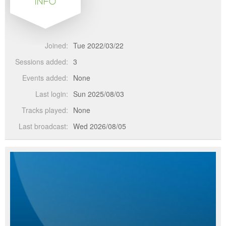
INFO
Joined:
Tue 2022/03/22
Sessions added:
3
Events added:
None
Last login:
Sun 2025/08/03
Tracks played:
None
Last broadcast:
Wed 2026/08/05