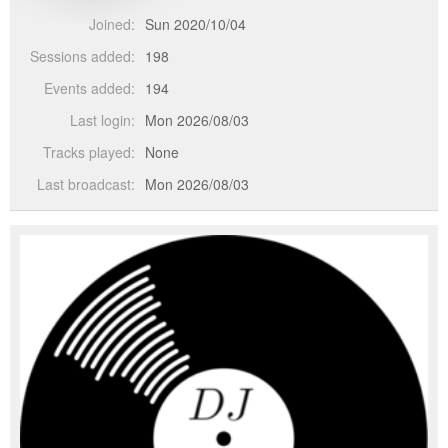
Joined:
Sun 2020/10/04
Sessions added:
198
Events added:
194
Last login:
Mon 2026/08/03
Tracks played:
None
Last broadcast:
Mon 2026/08/03